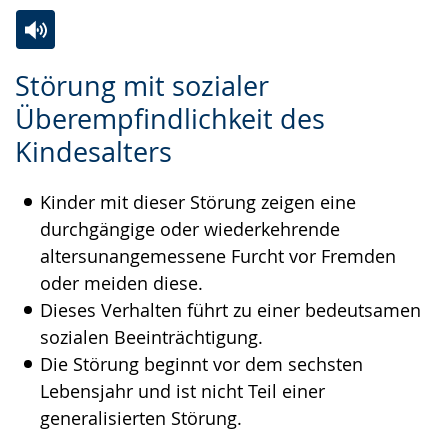
Zur
Aktiviere
Ein
Störung mit sozialer
Leichten
Audio-
Video
Überempfindlichkeit des
Sprache
Unterstützung.
in
Kindesalters
wechseln.
Deutscher
Gebärdensprache
Kinder mit dieser Störung zeigen eine
wird
durchgängige oder wiederkehrende
angezeigt.
altersunangemessene Furcht vor Fremden
oder meiden diese.
Dieses Verhalten führt zu einer bedeutsamen
sozialen Beeinträchtigung.
Die Störung beginnt vor dem sechsten
Lebensjahr und ist nicht Teil einer
generalisierten Störung.