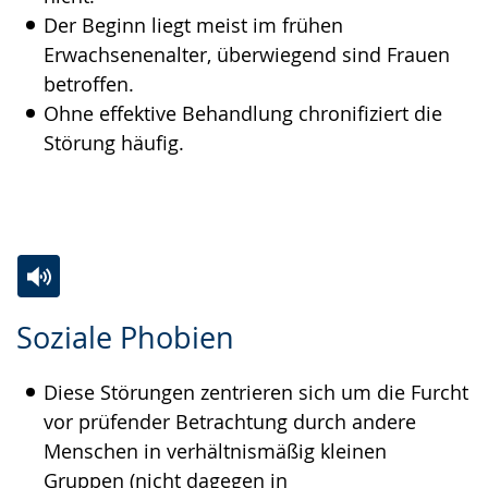
Der Beginn liegt meist im frühen
Erwachsenenalter, überwiegend sind Frauen
betroffen.
Ohne effektive Behandlung chronifiziert die
Störung häufig.
Zur
Aktiviere
Ein
Soziale Phobien
Leichten
Audio-
Video
Sprache
Unterstützung.
in
Diese Störungen zentrieren sich um die Furcht
wechseln.
Deutscher
vor prüfender Betrachtung durch andere
Gebärdensprache
Menschen in verhältnismäßig kleinen
wird
Gruppen (nicht dagegen in