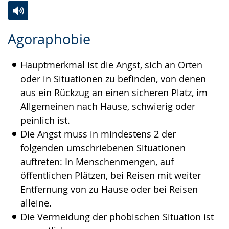
Zur
Aktiviere
Ein
Agoraphobie
Leichten
Audio-
Video
Sprache
Unterstützung.
in
Hauptmerkmal ist die Angst, sich an Orten
wechseln.
Deutscher
oder in Situationen zu befinden, von denen
Gebärdensprache
aus ein Rückzug an einen sicheren Platz, im
wird
Allgemeinen nach Hause, schwierig oder
angezeigt.
peinlich ist.
Die Angst muss in mindestens 2 der
folgenden umschriebenen Situationen
auftreten: In Menschenmengen, auf
öffentlichen Plätzen, bei Reisen mit weiter
Entfernung von zu Hause oder bei Reisen
alleine.
Die Vermeidung der phobischen Situation ist