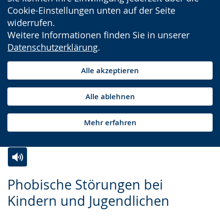
Cookie-Einstellungen unten auf der Seite
widerrufen.
Weitere Informationen finden Sie in unserer
Datenschutzerklärung
.
Alle akzeptieren
Alle ablehnen
Mehr erfahren
Zur
Aktiviere
Ein
Phobische Störungen bei
Leichten
Audio-
Video
Kindern und Jugendlichen
Sprache
Unterstützung.
in
wechseln.
Deutscher