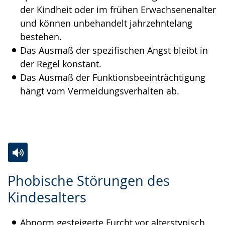
der Kindheit oder im frühen Erwachsenenalter
und können unbehandelt jahrzehntelang
bestehen.
Das Ausmaß der spezifischen Angst bleibt in
der Regel konstant.
Das Ausmaß der Funktionsbeeinträchtigung
hängt vom Vermeidungsverhalten ab.
Zur
Aktiviere
Ein
Phobische Störungen des
Leichten
Audio-
Video
Kindesalters
Sprache
Unterstützung.
in
wechseln.
Deutscher
Abnorm gesteigerte Furcht vor alterstypisch