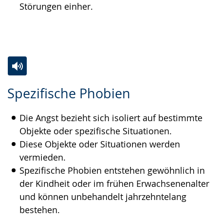
Störungen einher.
Zur
Aktiviere
Ein
Spezifische Phobien
Leichten
Audio-
Video
Sprache
Unterstützung.
in
Die Angst bezieht sich isoliert auf bestimmte
wechseln.
Deutscher
Objekte oder spezifische Situationen.
Gebärdensprache
Diese Objekte oder Situationen werden
wird
vermieden.
angezeigt.
Spezifische Phobien entstehen gewöhnlich in
der Kindheit oder im frühen Erwachsenenalter
und können unbehandelt jahrzehntelang
bestehen.