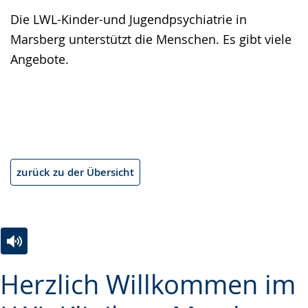
Die LWL-Kinder-und Jugendpsychiatrie in
Marsberg unterstützt die Menschen. Es gibt viele
Angebote.
zurück zu der Übersicht
Zur
Aktiviere
Ein
Herzlich Willkommen im
Leichten
Audio-
Video
Sprache
Unterstützung.
in