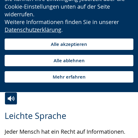
Cookie-Einstellungen unten auf der Seite
widerrufen.
Weitere Informationen finden Sie in unserer
Datenschutzerklärung
.
Alle akzeptieren
Alle ablehnen
Mehr erfahren
Zur
Aktiviere
Ein
Leichte Sprache
Leichten
Audio-
Video
Sprache
Unterstützung.
in
Jeder Mensch hat ein Recht auf Informationen.
wechseln.
Deutscher