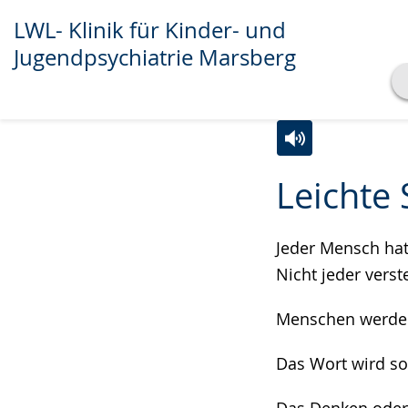
LWL- Klinik für Kinder- und
Jugendpsychiatrie Marsberg
Transkript anzeigen
Abspielen
Pausieren
Zur
Aktiviere
Ein
Leichte
Leichten
Audio-
Video
Sprache
Unterstützung.
in
wechseln.
Deutscher
Jeder Mensch hat 
Gebärdensprach
Nicht jeder vers
wird
Menschen werden 
angezeigt.
Das Wort wird so