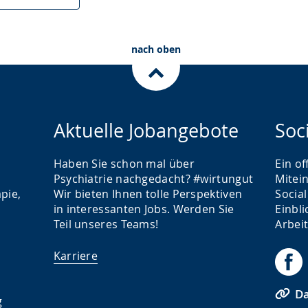
nach oben
Aktuelle Jobangebote
Soc
Haben Sie schon mal über
Ein o
Psychiatrie nachgedacht? #wirtungut
Mitei
pie,
Wir bieten Ihnen tolle Perspektiven
Socia
in interessanten Jobs. Werden Sie
Einbli
Teil unseres Teams!
Arbei
Karriere
Da
g