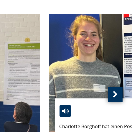
Nächs
Ansich
(
Zur
Aktiviere
Ein
von
Charlotte Borghoff hat einen Pos
Leichten
Audio-
Video