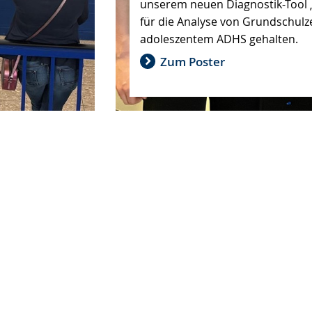
)
unserem neuen Diagnostik-Tool
Sprache
Unterstützung.
in
für die Analyse von Grundschulz
wechseln.
Deutscher
adoleszentem ADHS gehalten.
Gebärdensprache
wird
Zum Poster
angezeigt.