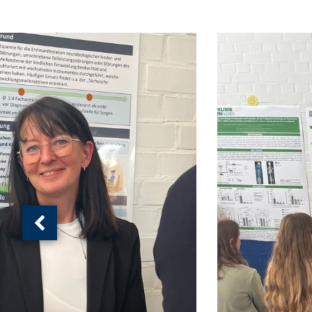
wird
angezeigt.
Vorherige
Ansicht:
(
von