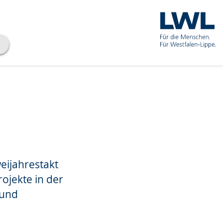
ijahrestakt
ojekte in der
 und