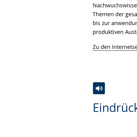
Nachwuchswissens
Themen der gesa
bis zur anwendun
produktiven Aus
Zu den Internets
Zur
Aktiviere
Ein
Eindrüc
Leichten
Audio-
Video
Sprache
Unterstützung.
in
wechseln.
Deutscher
Gebärdensprach