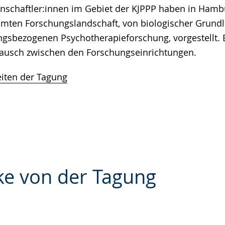
chaftler:innen im Gebiet der KJPPP haben in Hambur
mten Forschungslandschaft, von biologischer Grund
gsbezogenen Psychotherapieforschung, vorgestellt. 
tausch zwischen den Forschungseinrichtungen.
eiten der Tagung
ke von der Tagung
e