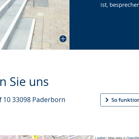
ist, bespreche
n Sie uns
f 10 33098 Paderborn
So funktion
Leaflet
| Map data ©
OpenSt