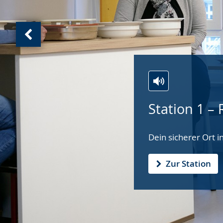
Vorherige
Ansicht:
Die
Stationen
Station 1 – 
(
2
von
Dein sicherer Ort i
2
)
Zur Station