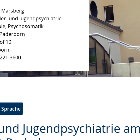
m Marsberg
nder- und Jugendpsychiatrie,
g.
ie, Psychosomatik
 Paderborn
ache
of 10
born
8221-3600
e Sprache
 und Jugendpsychiatrie a