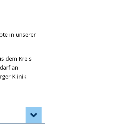
ote in unserer
us dem Kreis
darf an
ger Klinik