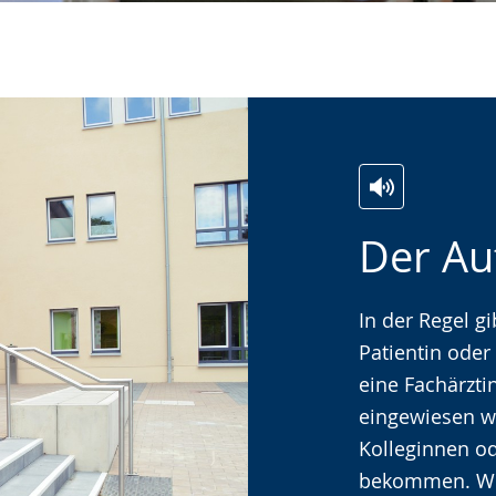
Zur
Aktiviere
Ein
Der Au
Leichten
Audio-
Video
Sprache
Unterstützung.
in
wechseln.
Deutscher
In der Regel gi
Gebärdenspra
Patientin oder
wird
eine Fachärzti
angezeigt.
eingewiesen w
Kolleginnen o
bekommen. Wel