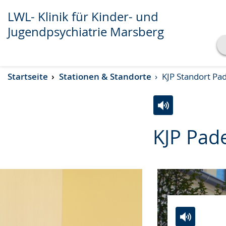
LWL- Klinik für Kinder- und
Jugendpsychiatrie Marsberg
Transkript anzeigen
Startseite
Stationen & Standorte
KJP Standort Pa
Abspielen
Pausieren
Zur
Aktiviere
Ein
KJP Pad
Leichten
Audio-
Video
Sprache
Unterstützung.
in
wechseln.
Deutscher
Gebärdensprach
wird
angezeigt.