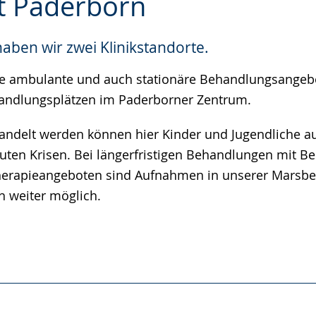
t Paderborn
e
aben wir zwei Klinikstandorte.
che ambulante und auch stationäre Behandlungsangeb
handlungsplätzen im Paderborner Zentrum.
ndelt werden können hier Kinder und Jugendliche a
uten Krisen. Bei längerfristigen Behandlungen mit Be
Therapieangeboten sind Aufnahmen in unserer Marsber
h weiter möglich.