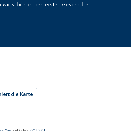
n wir schon in den ersten Gesprächen.
iert die Karte
reetMap
contributors,
CC-BY-SA