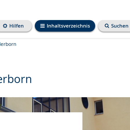
Hilfen
Inhaltsverzeichnis
Suchen
derborn
erborn
e