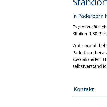
Standor
wechseln.
Deutscher
Gebärdensprach
In Paderborn h
wird
angezeigt.
Es gibt zusätzli
Klinik mit 30 Be
Wohnortnah beha
Paderborn bei ak
spezialisierten 
selbstverständlic
Kontakt