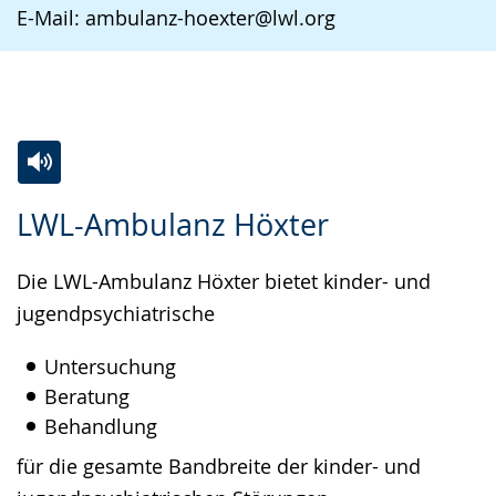
E-Mail: ambulanz-hoexter@lwl.org
Zur
Aktiviere
Ein
LWL-Ambulanz Höxter
Leichten
Audio-
Video
Sprache
Unterstützung.
in
Die LWL-Ambulanz Höxter bietet kinder- und
wechseln.
Deutscher
jugendpsychiatrische
Gebärdensprache
wird
Untersuchung
angezeigt.
Beratung
Behandlung
für die gesamte Bandbreite der kinder- und