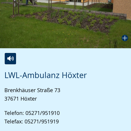
Zur
Aktiviere
Ein
LWL-Ambulanz Höxter
Leichten
Audio-
Video
Sprache
Unterstützung.
in
Brenkhäuser Straße 73
wechseln.
Deutscher
37671 Höxter
Gebärdensprache
wird
Telefon: 05271/951910
angezeigt.
Telefax: 05271/951919