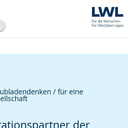
ubladendenken / für eine
ellschaft
che
ationspartner der