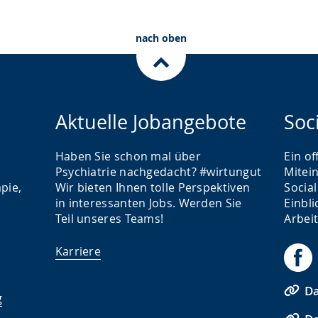
nach oben
Aktuelle Jobangebote
Soc
Haben Sie schon mal über
Ein o
Psychiatrie nachgedacht? #wirtungut
Mitei
pie,
Wir bieten Ihnen tolle Perspektiven
Socia
in interessanten Jobs. Werden Sie
Einbli
Teil unseres Teams!
Arbei
Karriere
Da
g