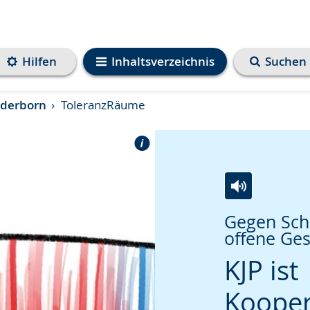
Hilfen
Inhaltsverzeichnis
Suchen
aderborn
ToleranzRäume
Zur
Aktiviere
Ein
Gegen Sch
Leichten
Audio-
Video
offene Ges
Sprache
Unterstützung.
in
KJP ist
wechseln.
Deutscher
Gebärdenspra
Kooper
wird