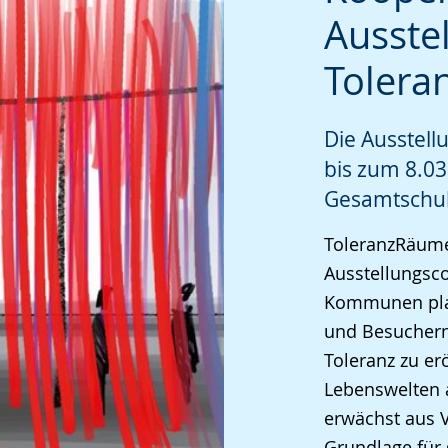
Ausste
angezeigt.
Tolera
Die Ausstell
bis zum 8.03
Gesamtschul
ToleranzRäume
Ausstellungsco
Kommunen plat
und Besuchern
Toleranz zu er
Lebenswelten 
erwächst aus V
Grundlage für 