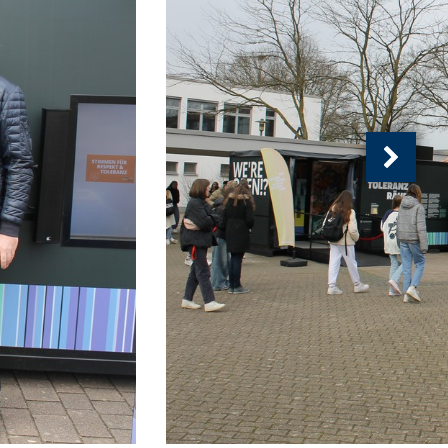
Nächs
Ansich
(
von
)