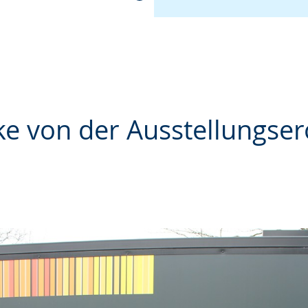
ke von der Ausstellungse
e