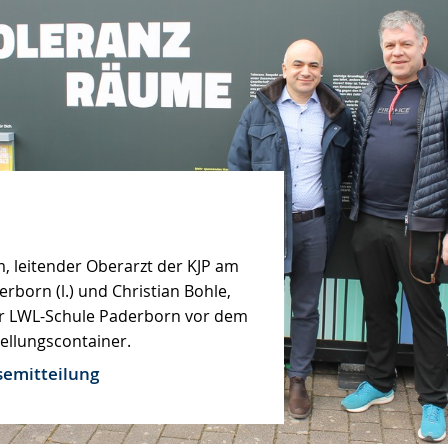
em, leitender Oberarzt der KJP am
rborn (l.) und Christian Bohle,
g.
er LWL-Schule Paderborn vor dem
ellungscontainer.
ache
semitteilung