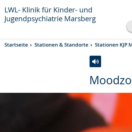
LWL- Klinik für Kinder- und
Jugendpsychiatrie Marsberg
Transkript anzeigen
Startseite
Stationen & Standorte
Stationen KJP 
Abspielen
Pausieren
Zur
Aktiviere
Ein
Moodzon
Leichten
Audio-
Video
Sprache
Unterstützung.
in
wechseln.
Deutscher
Gebärdensprach
wird
angezeigt.